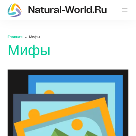
Natural-World.ru
Главная
Мифы
Мифы