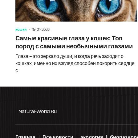
кошки
15-01-2026
Самые красивые глаза у кошек: Топ
пород с самыми необычными глазами
Глаза – это зеркало души, и когда речь заходит о
кошках, именно их взгляд способен покорить сердце
с
Natural-World.ru
Главная
Все новости
экология
биоразноо