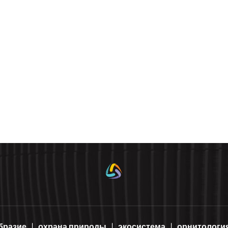
бразие
охрана природы
экосистема
орнитологи