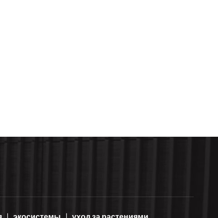
я
экосистемы
уход за растениями