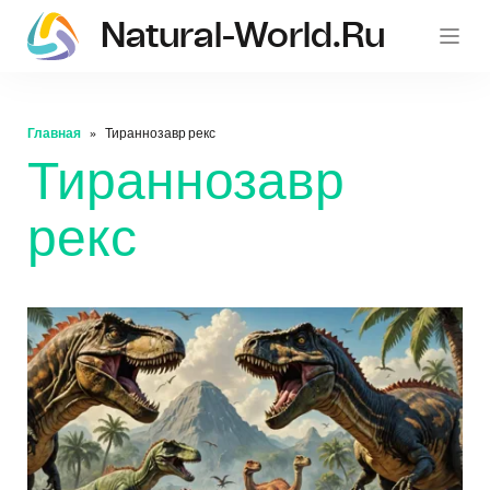
Natural-World.ru
Главная
Тираннозавр рекс
Тираннозавр
рекс