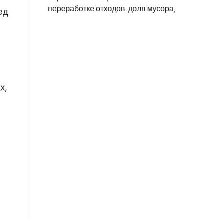
переработке отходов: доля мусора,
ед
х,