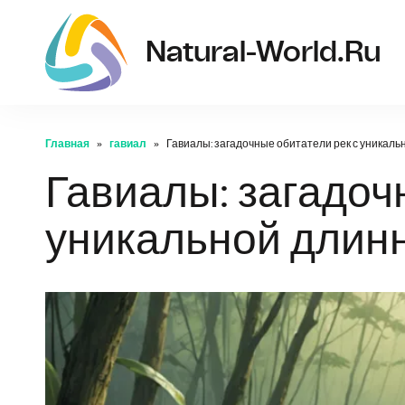
Natural-World.ru
Главная
гавиал
Гавиалы: загадочные обитатели рек с уникал
Гавиалы: загадоч
уникальной длин