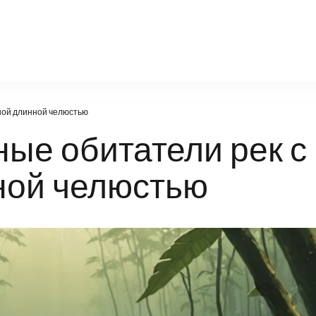
natural-world.ru
ьной длинной челюстью
ные обитатели рек с
ной челюстью