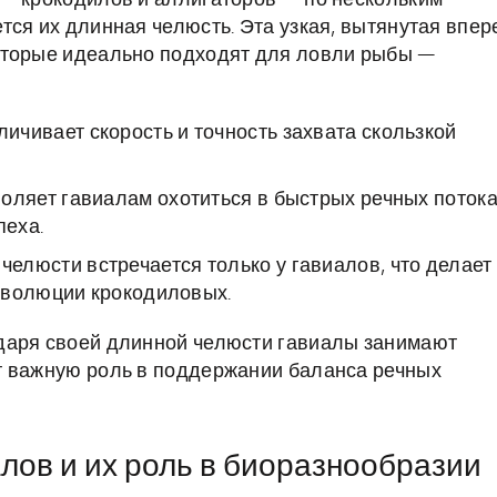
 — крокодилов и аллигаторов — по нескольким
тся их длинная челюсть. Эта узкая, вытянутая впер
оторые идеально подходят для ловли рыбы —
ичивает скорость и точность захвата скользкой
оляет гавиалам охотиться в быстрых речных потока
пеха.
 челюсти встречается только у гавиалов, что делает
эволюции крокодиловых.
даря своей длинной челюсти гавиалы занимают
т важную роль в поддержании баланса речных
лов и их роль в биоразнообразии