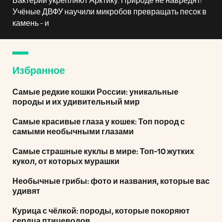
Бактерии укрепляют Арктику. Природе не навредят!
Учёные ДВФУ научили микробов превращать песок в
камень - и
Избранное
Самые редкие кошки России: уникальные
породы и их удивительный мир
Самые красивые глаза у кошек: Топ пород с
самыми необычными глазами
Самые страшные куклы в мире: Топ-10 жутких
кукол, от которых мурашки
Необычные грибы: фото и названия, которые вас
удивят
Курица с чёлкой: породы, которые покоряют
сердца птицеводов