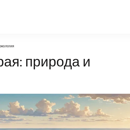
natural-world.ru
 экология
рая: природа и