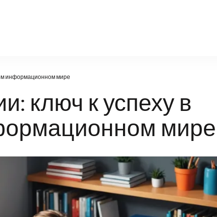
natural-world.ru
нном информационном мире
и: ключ к успеху в
формационном мире