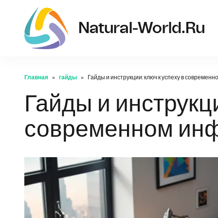
Natural-World.ru
Главная
гайды
Гайды и инструкции: ключ к успеху в совреме
Гайды и инструкци
современном ин