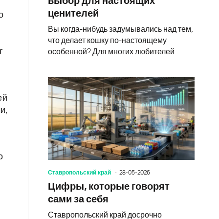
выбор для настоящих
ценителей
о
Вы когда-нибудь задумывались над тем,
что делает кошку по-настоящему
г
особенной? Для многих любителей
ей
и,
о
Ставропольский край
28-05-2026
Цифры, которые говорят
сами за себя
Ставропольский край досрочно