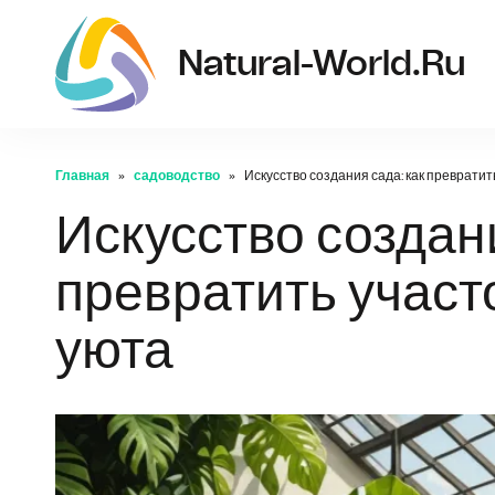
Natural-World.ru
Главная
садоводство
Искусство создания сада: как превратить
Искусство создани
превратить участо
уюта