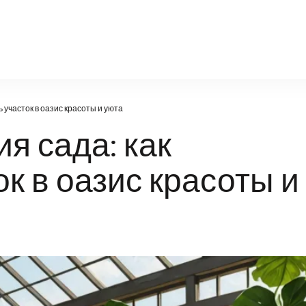
natural-world.ru
 участок в оазис красоты и уюта
я сада: как
к в оазис красоты и