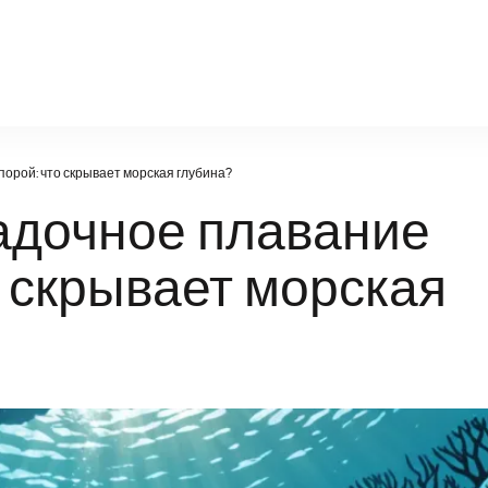
natural-world.ru
порой: что скрывает морская глубина?
гадочное плавание
о скрывает морская