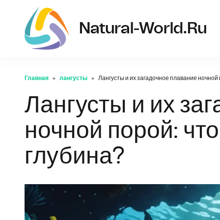
Natural-World.ru
Главная
лангусты
Лангусты и их загадочное плавание ночной 
Лангусты и их за
ночной порой: чт
глубина?