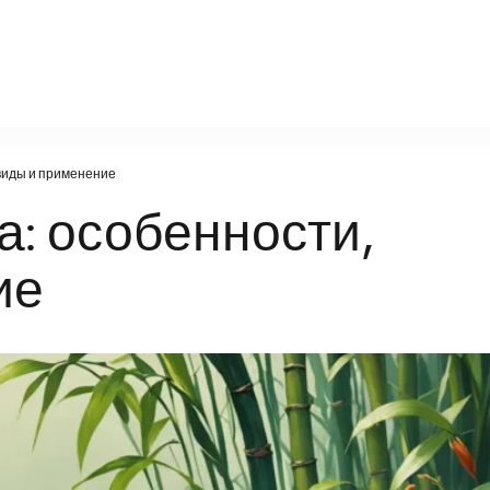
natural-world.ru
виды и применение
: особенности,
ие