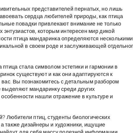
дивительных представителей пернатых, но лишь
завоевать сердца любителей природы, как птица
альные повадки привлекают внимание не только
 энтузиастов, которым интересен мир дикой
ности птица мандаринка определяются несколькими
икальной в своем роде и заслуживающей отдельно
 птица стала символом эстетики и гармонии в
аринок существуют и как они адаптируются к
я вас. Вы познакомитесь с детальным разбором
е выделяют мандаринку среди других
и особенности нашли отражение в культуре и
ой? Любители птиц, студенты биологических
 а также дизайнеры и художники, ищущие
 найдут для себя массу полезной информации.