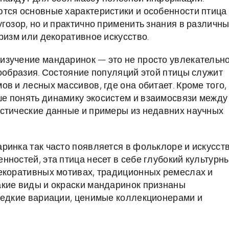
тся основные характеристики и особенности птица
гозор, но и практично применить знания в различн
ризм или декоративное искусство.
изучение мандаринок — это не просто увлекательн
нообразия. Состояние популяций этой птицы служит
в и лесных массивов, где она обитает. Кроме того,
е понять динамику экосистем и взаимосвязи между
истические данные и примеры из недавних научных
ринка так часто появляется в фольклоре и искусст
ностей, эта птица несет в себе глубокий культурн
екоративных мотивах, традиционных ремеслах и
акие виды и окраски мандаринок признаны
редкие вариации, ценимые коллекционерами и