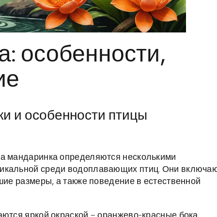
: особенности,
ие
ки и особенности птицы
ца мандаринка определяются несколькими
никальной среди водоплавающих птиц. Они включа
шие размеры, а также поведение в естественной
тся яркой окраской – оранжево-красные бока,