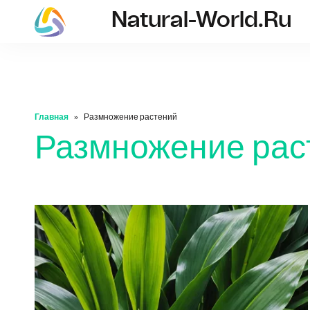
Natural-World.ru
natural-world.ru
Главная
Размножение растений
Размножение рас