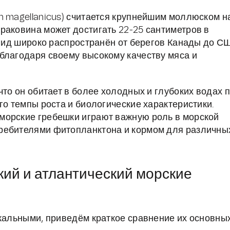
n magellanicus) считается крупнейшим моллюском н
раковина может достигать 22-25 сантиметров в
т вид широко распространён от берегов Канады до С
благодаря своему высокому качеству мяса и
что он обитает в более холодных и глубоких водах 
го темпы роста и биологические характеристики.
морские гребешки играют важную роль в морской
ребителями фитопланктона и кормом для различны
кий и атлантический морские
икальными, приведём краткое сравнение их основны