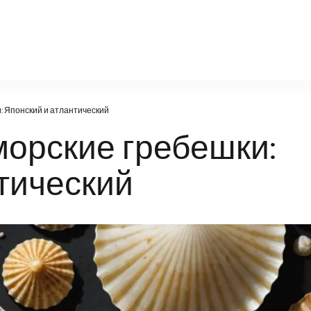
natural-world.ru
 Японский и атлантический
орские гребешки:
тический