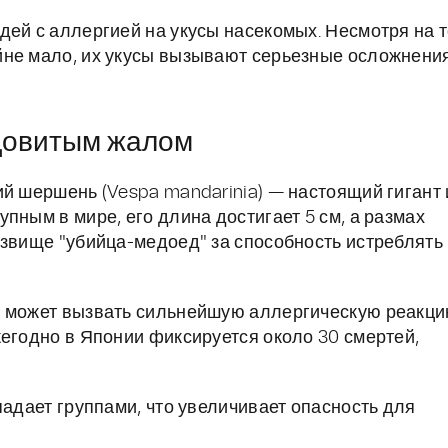
ей с аллергией на укусы насекомых. Несмотря на т
йне мало, их укусы вызывают серьезные осложнени
ядовитым жалом
ий шершень (Vespa mandarinia) — настоящий гигант 
пным в мире, его длина достигает 5 см, а размах
озвище "убийца-медоед" за способность истреблять
и может вызвать сильнейшую аллергическую реакци
жегодно в Японии фиксируется около 30 смертей,
адает группами, что увеличивает опасность для