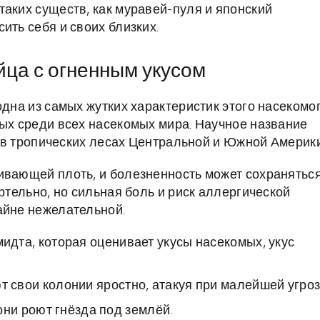
таких существ, как муравей-пуля и японский
ить себя и своих близких.
йца с огненным укусом
одна из самых жутких характеристик этого насекомог
ных среди всех насекомых мира. Научное название
ет в тропических лесах Центральной и Южной Америки
ивающей плоть, и болезненность может сохранятьс
ртельно, но сильная боль и риск аллергической
айне нежелательной.
дта, которая оценивает укусы насекомых, укус
свои колонии яростно, атакуя при малейшей угроз
они роют гнёзда под землёй.