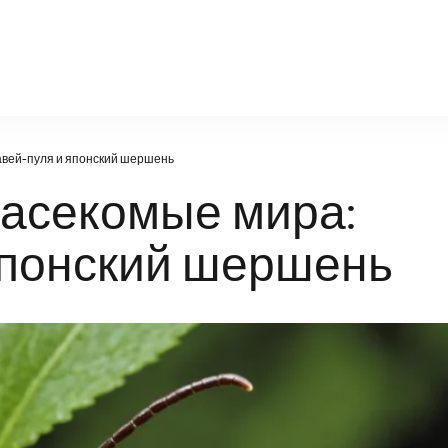
natural-world.ru
вей-пуля и японский шершень
асекомые мира:
японский шершень