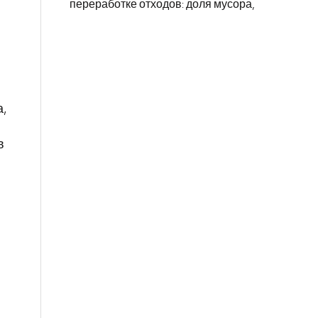
переработке отходов: доля мусора,
а,
в