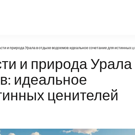
natural-world.ru
ти и природа Урала в отдыхе водоемов: идеальное сочетание для истинных 
ти и природа Урала
в: идеальное
тинных ценителей