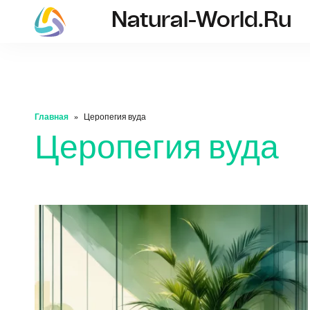
Natural-World.ru
natural-world.ru
Главная
Церопегия вуда
Церопегия вуда