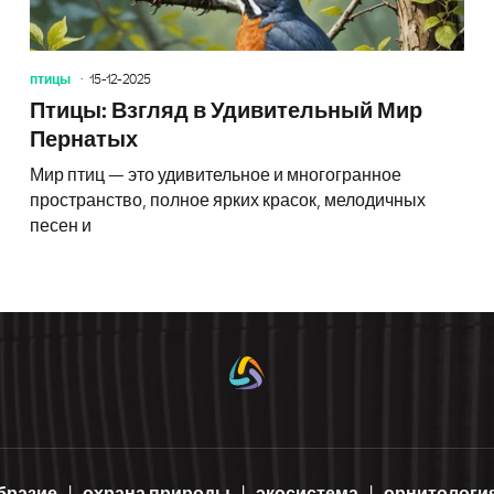
птицы
15-12-2025
Птицы: Взгляд в Удивительный Мир
Пернатых
Мир птиц — это удивительное и многогранное
пространство, полное ярких красок, мелодичных
песен и
бразие
охрана природы
экосистема
орнитологи