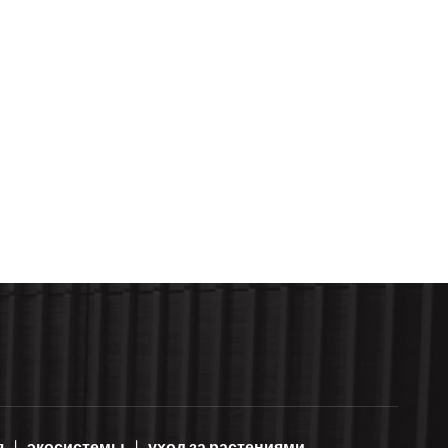
я
экосистемы
уход за растениями