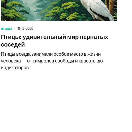
птицы
18-12-2025
Птицы: удивительный мир пернатых
соседей
Птицы всегда занимали особое место в жизни
человека — от символов свободы и красоты до
индикаторов
удивительный мир пернатых соседей и роль майны вира в э
Птицы: Вз