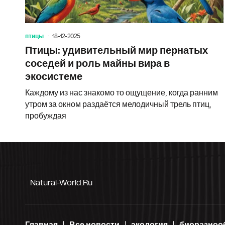
птицы
18-12-2025
Птицы: удивительный мир пернатых
соседей и роль майны вира в
экосистеме
Каждому из нас знакомо то ощущение, когда ранним
утром за окном раздаётся мелодичный трель птиц,
пробуждая
Natural-World.ru
Главная
Все новости
экология
биоразноо