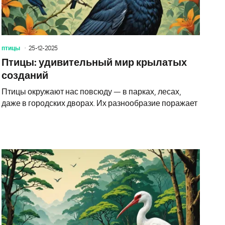
птицы
25-12-2025
Птицы: удивительный мир крылатых
созданий
Птицы окружают нас повсюду — в парках, лесах,
даже в городских дворах. Их разнообразие поражает
загадочные создания, о которых стоит узнать больше
Птицы: уд